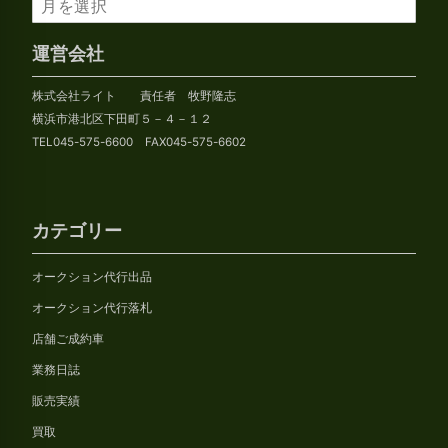
ア
ー
カ
運営会社
イ
株式会社ライト 責任者 牧野隆志
ブ
横浜市港北区下田町５－４－１２
TEL045-575-6600 FAX045-575-6602
カテゴリー
オークション代行出品
オークション代行落札
店舗ご成約車
業務日誌
販売実績
買取