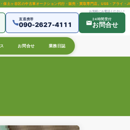
オークション代行・販売・買取専門店。USS・アライ・JU等全国主要オーク
お気軽にお電話ください！
直通携帯
24時間受付
090-2627-4111
お問合せ
ス
お問合せ
業務日誌