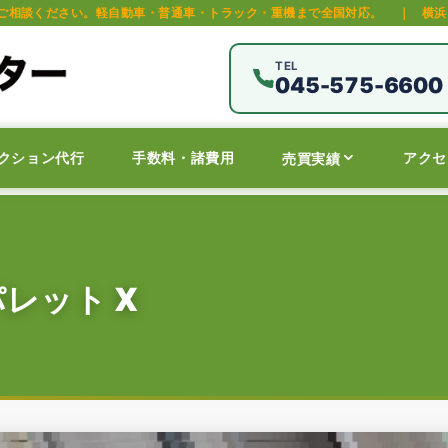
動車・普通車・トラック・重機まで全国対応。
｜
横浜・保土ヶ谷区の中古車
TEL
045-575-6600
クション代行
手数料・諸費用
アクセ
売買実績
レット X