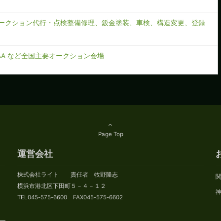
ークション代行・点検整備修理、鈑金塗装、車検、構造変更、登録
CAA など全国主要オークション会場
Page Top
運営会社
株式会社ライト 責任者 牧野隆志
横浜市港北区下田町５－４－１２
TEL045-575-6600 FAX045-575-6602