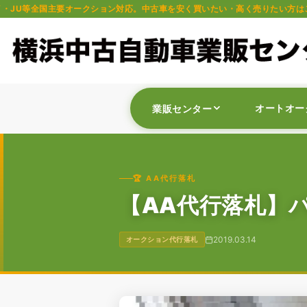
ークション対応。中古車を安く買いたい・高く売りたい方はご相談ください。軽自
オートオー
業販センター
🏆 AA代行落札
【AA代行落札】パ
2019.03.14
オークション代行落札