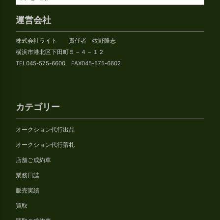
ー
カ
運営会社
イ
株式会社ライト 責任者 牧野隆志
ブ
横浜市港北区下田町５－４－１２
TEL045-575-6600 FAX045-575-6602
カテゴリー
オークション代行出品
オークション代行落札
店舗ご成約車
業務日誌
販売実績
買取