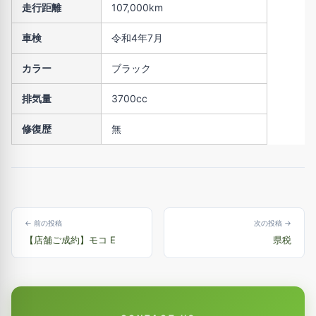
走行距離
107,000km
車検
令和4年7月
カラー
ブラック
排気量
3700cc
修復歴
無
← 前の投稿
次の投稿 →
【店舗ご成約】モコ E
県税