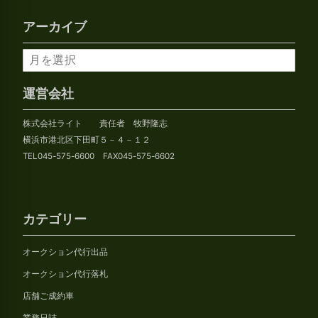
アーカイブ
ア
ー
カ
運営会社
イ
株式会社ライト 責任者 牧野隆志
ブ
横浜市港北区下田町５－４－１２
TEL045-575-6600 FAX045-575-6602
カテゴリー
オークション代行出品
オークション代行落札
店舗ご成約車