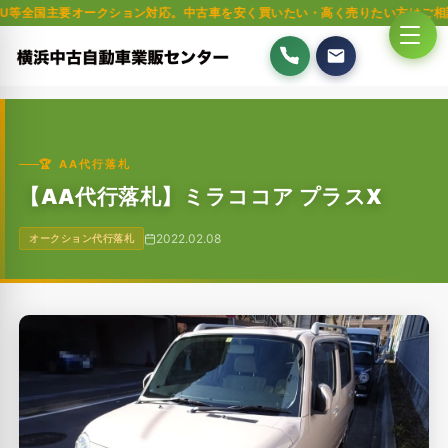
要オークション対応。中古車を安く買いたい・高く売りたい方はご相談ください。
🏆 AA代行落札
【AA代行落札】ミラココア プラスX
2022.02.08
オークション代行落札