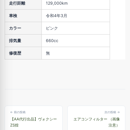
走行距離
129,000km
車検
令和4年3月
カラー
ピンク
排気量
660cc
修復歴
無
← 前の投稿
次の投稿 →
【AA代行出品】ヴォクシー
エアコンフィルター （画像
ZS煌
注意）