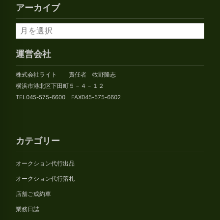
アーカイブ
ア
ー
カ
運営会社
イ
株式会社ライト 責任者 牧野隆志
ブ
横浜市港北区下田町５－４－１２
TEL045-575-6600 FAX045-575-6602
カテゴリー
オークション代行出品
オークション代行落札
店舗ご成約車
業務日誌