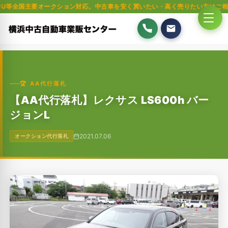
要オークション対応。中古車を安く買いたい・高く売りたい方はご相談ください
🏆 AA代行落札
【AA代行落札】レクサス LS600h バー
ジョンL
2021.07.06
オークション代行落札