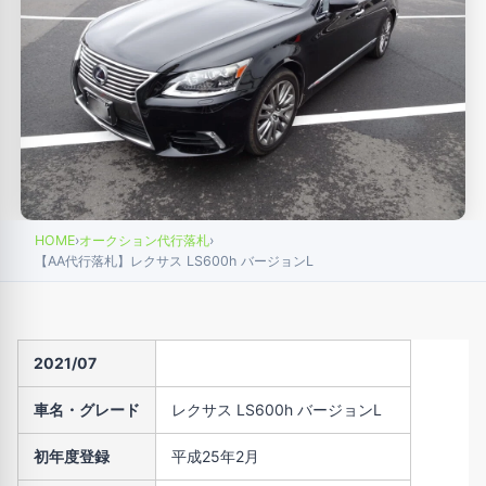
HOME
›
オークション代行落札
›
【AA代行落札】レクサス LS600h バージョンL
2021/07
車名・グレード
レクサス LS600h バージョンL
初年度登録
平成25年2月