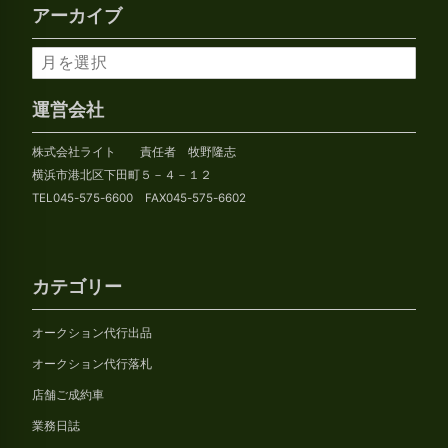
アーカイブ
ア
ー
カ
運営会社
イ
株式会社ライト 責任者 牧野隆志
ブ
横浜市港北区下田町５－４－１２
TEL045-575-6600 FAX045-575-6602
カテゴリー
オークション代行出品
オークション代行落札
店舗ご成約車
業務日誌