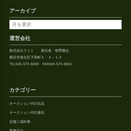
アーカイブ
ア
ー
カ
運営会社
イ
株式会社ライト 責任者 牧野隆志
ブ
横浜市港北区下田町５－４－１２
TEL045-575-6600 FAX045-575-6602
カテゴリー
オークション代行出品
オークション代行落札
店舗ご成約車
業務日誌