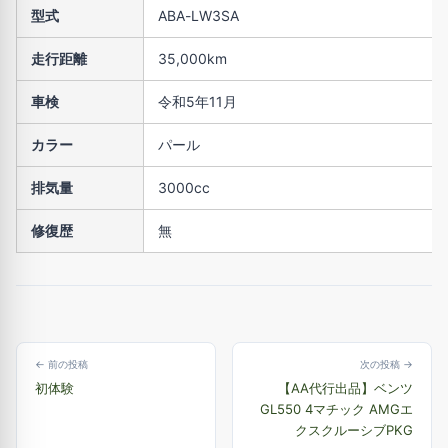
型式
ABA-LW3SA
走行距離
35,000km
車検
令和5年11月
カラー
パール
排気量
3000cc
修復歴
無
← 前の投稿
次の投稿 →
初体験
【AA代行出品】ベンツ
GL550 4マチック AMGエ
クスクルーシブPKG