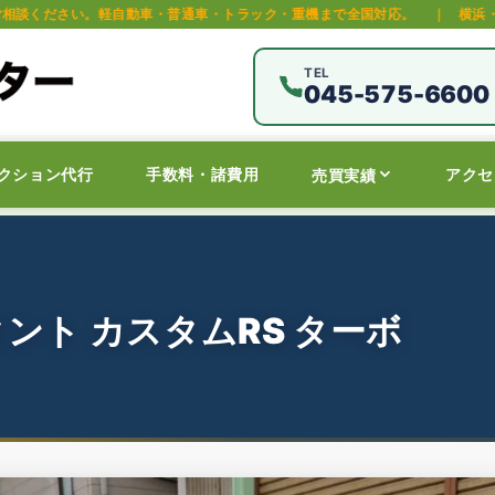
車・普通車・トラック・重機まで全国対応。
｜
横浜・保土ヶ谷区の中古車オ
TEL
045-575-6600
クション代行
手数料・諸費用
アクセ
売買実績
ント カスタムRS ターボ