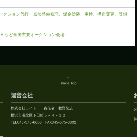
ークション代行・点検整備修理、鈑金塗装、車検、構造変更、登録
CAA など全国主要オークション会場
Page Top
運営会社
株式会社ライト 責任者 牧野隆志
横浜市港北区下田町５－４－１２
TEL045-575-6600 FAX045-575-6602