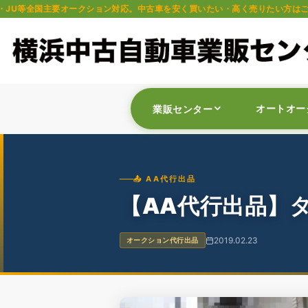
クション対応。中古車を安く買いたい・高く売りたい方はご相談ください。軽自動
オートオー
業販センター
📤 AA代行出品
【AA代行出品】タ
2019.02.23
オークション代行出品