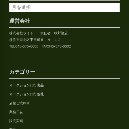
ア
ー
カ
運営会社
イ
株式会社ライト 責任者 牧野隆志
ブ
横浜市港北区下田町５－４－１２
TEL045-575-6600 FAX045-575-6602
カテゴリー
オークション代行出品
オークション代行落札
店舗ご成約車
業務日誌
販売実績