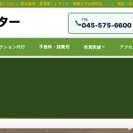
トラック・重機まで全国対応。
｜
横浜・保土ヶ谷区の中古車オークション代
TEL
045-575-6600
クション代行
手数料・諸費用
アクセ
売買実績