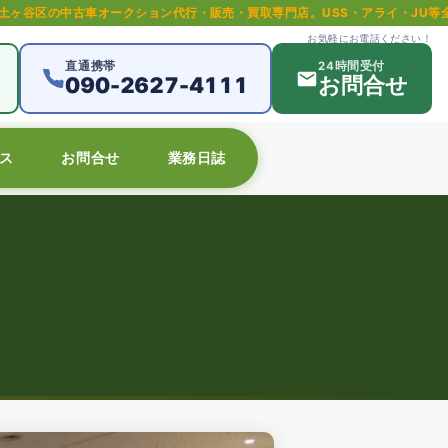
行・販売・買取専門店。USS・アライ・JU等全国主要オークション対応。中古
お気軽にお電話ください！
直通携帯
24時間受付
090-2627-4111
お問合せ
ス
お問合せ
業務日誌