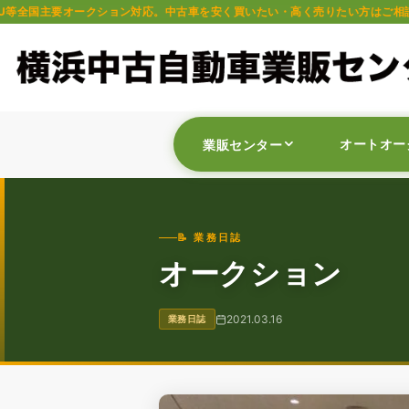
中古車を安く買いたい・高く売りたい方はご相談ください。軽自動車・普通車・
オートオー
業販センター
📝 業務日誌
オークション
2021.03.16
業務日誌