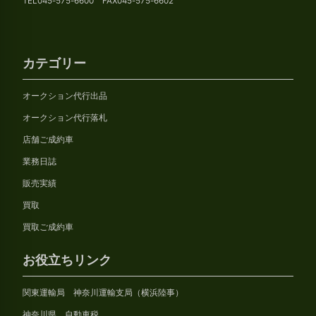
TEL045-575-6600 FAX045-575-6602
カテゴリー
オークション代行出品
オークション代行落札
店舗ご成約車
業務日誌
販売実績
買取
買取ご成約車
お役立ちリンク
関東運輸局 神奈川運輸支局（横浜陸事）
神奈川県 自動車税