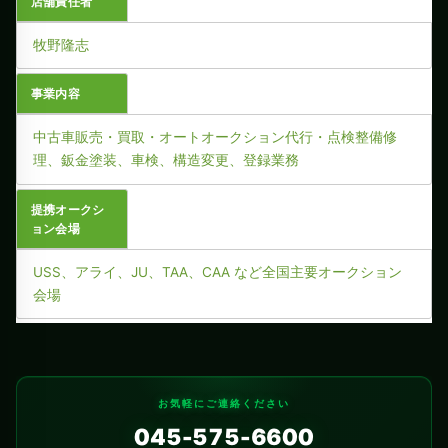
店舗責任者
牧野隆志
事業内容
中古車販売・買取・オートオークション代行・点検整備修
理、鈑金塗装、車検、構造変更、登録業務
提携オークシ
ョン会場
USS、アライ、JU、TAA、CAA など全国主要オークション
会場
お気軽にご連絡ください
045-575-6600