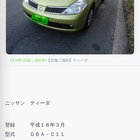
HOME
›
店舗ご成約車
›
【店舗ご成約】ティーダ
ニッサン ティーダ
登録 平成１８年３月
型式 ＤＢＡ－Ｃ１１