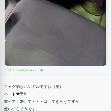
HOME
›
業務日誌
›
ハンドル
ギャグ的なハンドルですね（笑）
ハート♥型!!
握って、廻して・・・は、できそうですが
使いずらそうです。