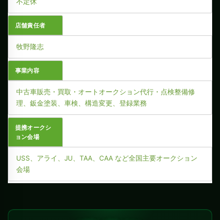
不定休
店舗責任者
牧野隆志
事業内容
中古車販売・買取・オートオークション代行・点検整備修
理、鈑金塗装、車検、構造変更、登録業務
提携オークシ
ョン会場
USS、アライ、JU、TAA、CAA など全国主要オークション
会場