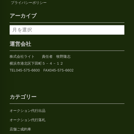
プライバシーポリシー
アーカイブ
ア
ー
カ
運営会社
イ
株式会社ライト 責任者 牧野隆志
ブ
横浜市港北区下田町５－４－１２
TEL045-575-6600 FAX045-575-6602
カテゴリー
オークション代行出品
オークション代行落札
店舗ご成約車