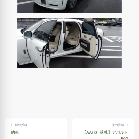
← 前の投稿
次の投稿 →
納車
【AA代行落札】アバルト
500