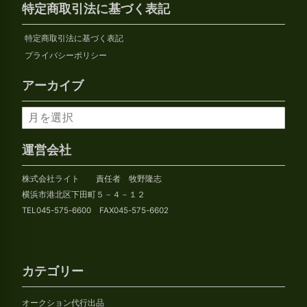
特定商取引法に基づく表記
特定商取引法に基づく表記
プライバシーポリシー
アーカイブ
ア
ー
カ
運営会社
イ
株式会社ライト 責任者 牧野隆志
ブ
横浜市港北区下田町５－４－１２
TEL045-575-6600 FAX045-575-6602
カテゴリー
オークション代行出品