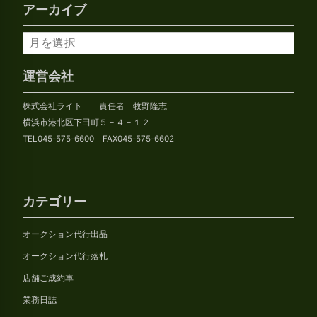
アーカイブ
ア
ー
カ
運営会社
イ
株式会社ライト 責任者 牧野隆志
ブ
横浜市港北区下田町５－４－１２
TEL045-575-6600 FAX045-575-6602
カテゴリー
オークション代行出品
オークション代行落札
店舗ご成約車
業務日誌