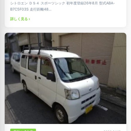
シトロエン ＤＳ４ スポーツシック 初年度登録26年8月 型式ABA-
B7C5F03S 走行距離48…
詳しく見る ›