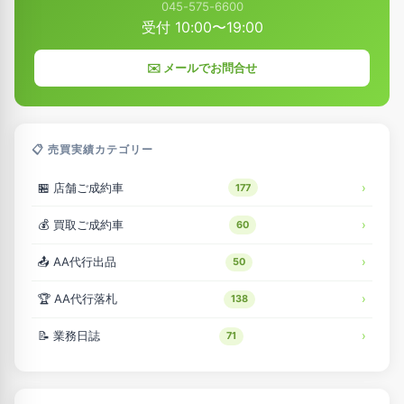
045-575-6600
り
受付 10:00〜19:00
✉️ メールでお問合せ
📋 売買実績カテゴリー
🏪 店舗ご成約車
177
💰 買取ご成約車
60
📤 AA代行出品
50
🏆 AA代行落札
138
📝 業務日誌
71