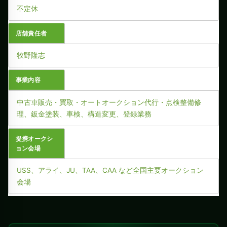
不定休
店舗責任者
牧野隆志
事業内容
中古車販売・買取・オートオークション代行・点検整備修
理、鈑金塗装、車検、構造変更、登録業務
提携オークシ
ョン会場
USS、アライ、JU、TAA、CAA など全国主要オークション
会場