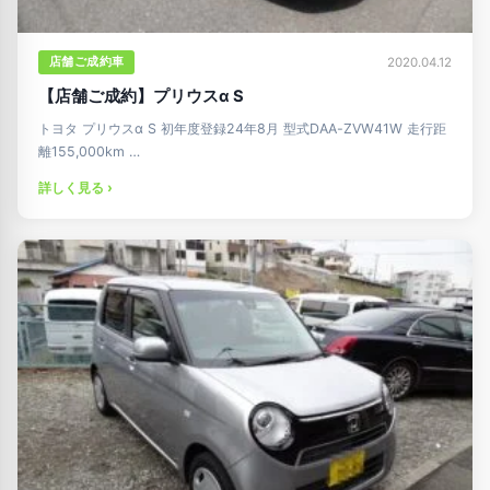
店舗ご成約車
2020.04.12
【店舗ご成約】プリウスα S
トヨタ プリウスα S 初年度登録24年8月 型式DAA-ZVW41W 走行距
離155,000km …
詳しく見る ›