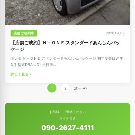
店舗ご成約車
2020.04.09
【店舗ご成約】Ｎ－ＯＮＥ スタンダードあんしんパッ
ケージ
ホンダ Ｎ－ＯＮＥ スタンダードあんしんパッケージ 初年度登録31年
3月 型式DBA-JG1 走行距…
詳しく見る ›
投
1
2
次へ →
稿
の
ペ
お気軽にご連絡ください
ー
担当者直通
ジ
090-2627-4111
送