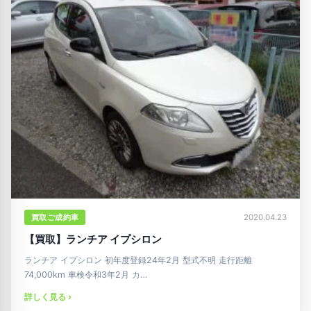
買取ご成約車
2020.04.23
【買取】ランチア イプシロン
ランチア イプシロン 初年度登録24年2月 型式不明 走行距離
74,000km 車検令和3年2月 カ…
詳しく見る ›