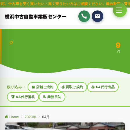
安く買いたい・高く売りたい方はご相談ください。軽自動車・普通車・トラック
9
📋
件
絞り込み：
🏪 店舗ご成約
💰 買取ご成約
📤 AA代行出品
🏆 AA代行落札
📝 業務日誌
Home
2020年
04月