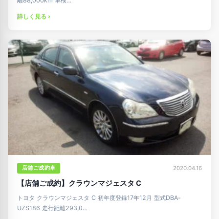
離88,000km 車検…
詳しく見る ›
店舗ご成約車
2020.04.16
【店舗ご成約】クラウンマジェスタ C
トヨタ クラウンマジェスタ C 初年度登録17年12月 型式DBA-
UZS186 走行距離293,0…