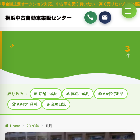
オークション対応。中古車を安く買いたい・高く売りたい方はご相談ください。
3
📋
件
絞り込み：
🏪 店舗ご成約
💰 買取ご成約
📤 AA代行出品
🏆 AA代行落札
📝 業務日誌
Home
2020年
11月