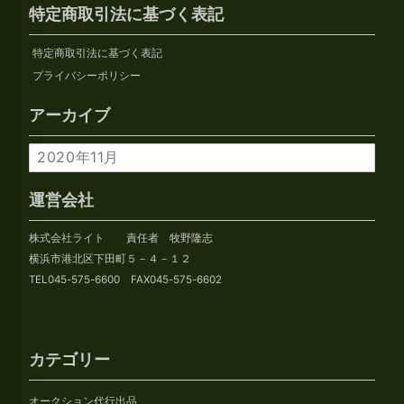
特定商取引法に基づく表記
特定商取引法に基づく表記
プライバシーポリシー
アーカイブ
ア
ー
カ
運営会社
イ
株式会社ライト 責任者 牧野隆志
ブ
横浜市港北区下田町５－４－１２
TEL045-575-6600 FAX045-575-6602
カテゴリー
オークション代行出品