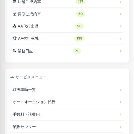
🏪 店舗ご成約車
177
💰 買取ご成約車
60
📤 AA代行出品
50
🏆 AA代行落札
138
📝 業務日誌
71
🚗 サービスメニュー
取扱車輌一覧
オートオークション代行
手数料・諸費用
業販センター