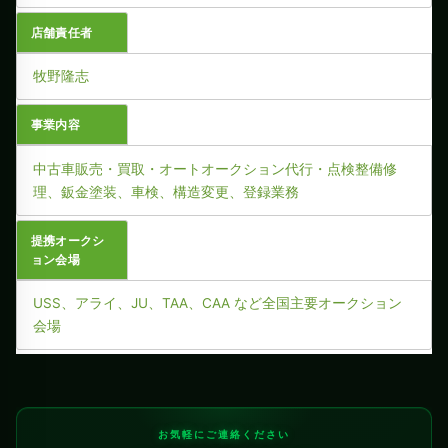
店舗責任者
牧野隆志
事業内容
中古車販売・買取・オートオークション代行・点検整備修
理、鈑金塗装、車検、構造変更、登録業務
提携オークシ
ョン会場
USS、アライ、JU、TAA、CAA など全国主要オークション
会場
お気軽にご連絡ください