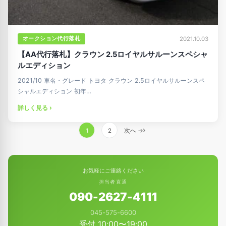
オークション代行落札
2021.10.03
【AA代行落札】クラウン 2.5ロイヤルサルーンスペシャ
ルエディション
2021/10 車名・グレード トヨタ クラウン 2.5ロイヤルサルーンスペ
シャルエディション 初年…
詳しく見る ›
投
1
2
次へ →
稿
の
ペ
お気軽にご連絡ください
ー
担当者直通
ジ
090-2627-4111
送
045-575-6600
り
受付 10:00〜19:00