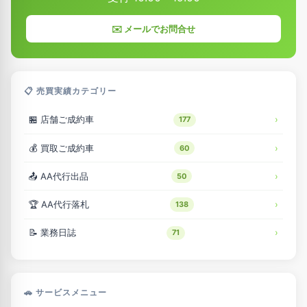
✉️ メールでお問合せ
📋 売買実績カテゴリー
🏪 店舗ご成約車
177
💰 買取ご成約車
60
📤 AA代行出品
50
🏆 AA代行落札
138
📝 業務日誌
71
🚗 サービスメニュー