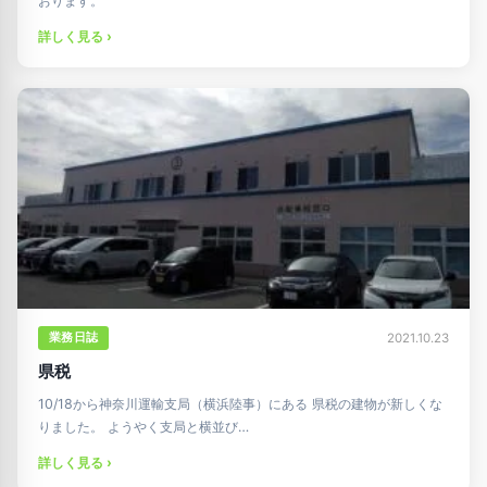
おります。
詳しく見る ›
業務日誌
2021.10.23
県税
10/18から神奈川運輸支局（横浜陸事）にある 県税の建物が新しくな
りました。 ようやく支局と横並び…
詳しく見る ›