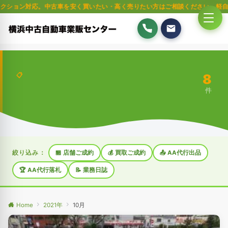
。中古車を安く買いたい・高く売りたい方はご相談ください。軽自動車・普通車
8
📋
件
絞り込み：
🏪 店舗ご成約
💰 買取ご成約
📤 AA代行出品
🏆 AA代行落札
📝 業務日誌
Home
2021年
10月