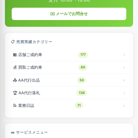
✉️ メールでお問合せ
📋 売買実績カテゴリー
🏪 店舗ご成約車
177
💰 買取ご成約車
60
📤 AA代行出品
50
🏆 AA代行落札
138
📝 業務日誌
71
🚗 サービスメニュー