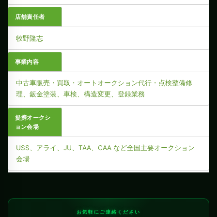
店舗責任者
牧野隆志
事業内容
中古車販売・買取・オートオークション代行・点検整備修
理、鈑金塗装、車検、構造変更、登録業務
提携オークシ
ョン会場
USS、アライ、JU、TAA、CAA など全国主要オークション
会場
お気軽にご連絡ください