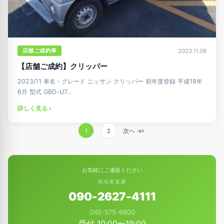
店舗ご成約車
2023.11.08
【店舗ご成約】クリッパー
2023/11 車名・グレード ニッサン クリッパー 初年度登録 平成18年
6月 型式 GBD-U7…
詳しく見る ›
投
1
2
次へ →
稿
の
ペ
お気軽にご連絡ください
ー
担当者直通
ジ
090-2627-4111
送
045-575-6600
り
受付 10:00〜19:00