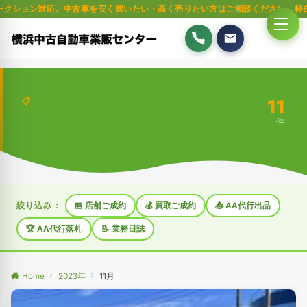
中古車を安く買いたい・高く売りたい方はご相談ください。軽自動車・普通車・
11
📋
件
絞り込み：
🏪 店舗ご成約
💰 買取ご成約
📤 AA代行出品
🏆 AA代行落札
📝 業務日誌
Home
2023年
11月