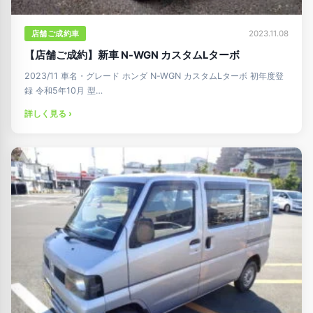
店舗ご成約車
2023.11.08
【店舗ご成約】新車 N-WGN カスタムLターボ
2023/11 車名・グレード ホンダ N-WGN カスタムLターボ 初年度登
録 令和5年10月 型…
詳しく見る ›