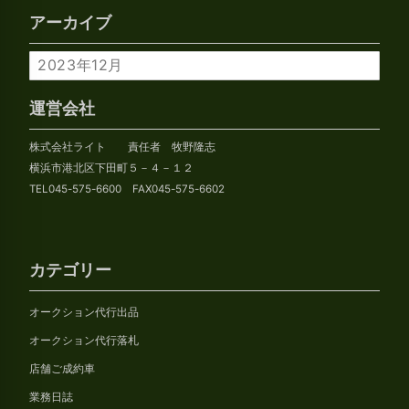
アーカイブ
ア
ー
カ
運営会社
イ
株式会社ライト 責任者 牧野隆志
ブ
横浜市港北区下田町５－４－１２
TEL045-575-6600 FAX045-575-6602
カテゴリー
オークション代行出品
オークション代行落札
店舗ご成約車
業務日誌