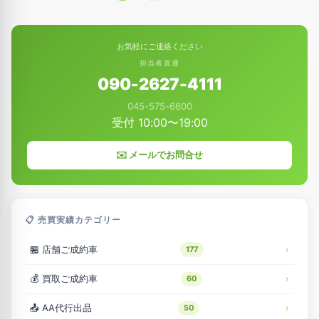
稿
の
ペ
お気軽にご連絡ください
ー
担当者直通
ジ
090-2627-4111
送
045-575-6600
り
受付 10:00〜19:00
✉️ メールでお問合せ
📋 売買実績カテゴリー
🏪 店舗ご成約車
177
💰 買取ご成約車
60
📤 AA代行出品
50