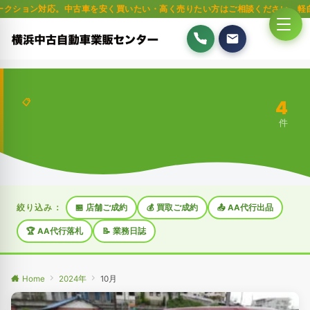
対応。中古車を安く買いたい・高く売りたい方はご相談ください。軽自動車・普
4
📋
件
絞り込み：
🏪 店舗ご成約
💰 買取ご成約
📤 AA代行出品
🏆 AA代行落札
📝 業務日誌
Home
2024年
10月