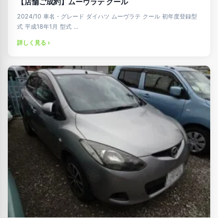
【店舗ご成約】ムーヴラテ クール
2024/10 車名・グレード ダイハツ ムーヴラテ クール 初年度登録型
式 平成18年1月 型式 …
詳しく見る ›