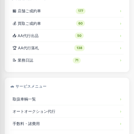
🏪 店舗ご成約車
177
💰 買取ご成約車
60
📤 AA代行出品
50
🏆 AA代行落札
138
📝 業務日誌
71
🚗 サービスメニュー
取扱車輌一覧
オートオークション代行
手数料・諸費用