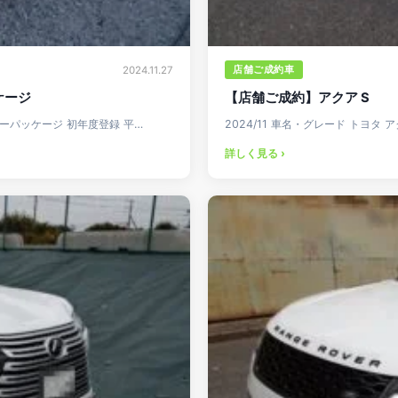
店舗ご成約車
2024.11.27
ケージ
【店舗ご成約】アクア S
パワーパッケージ 初年度登録 平…
2024/11 車名・グレード トヨタ ア
詳しく見る ›