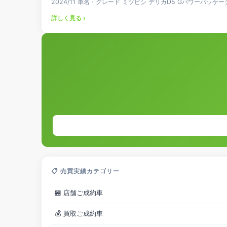
2024/11 車名・グレード ミツビシ デリカD5 Gパワーパッケー
詳しく見る ›
📋 売買実績カテゴリー
🏪 店舗ご成約車
💰 買取ご成約車