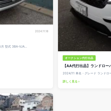
2024.11.18
月 型式 3BA-VJA…
オークション代行出品
【AA代行出品】ランドローバ
2024/11 車名・グレード ランド
詳しく見る ›