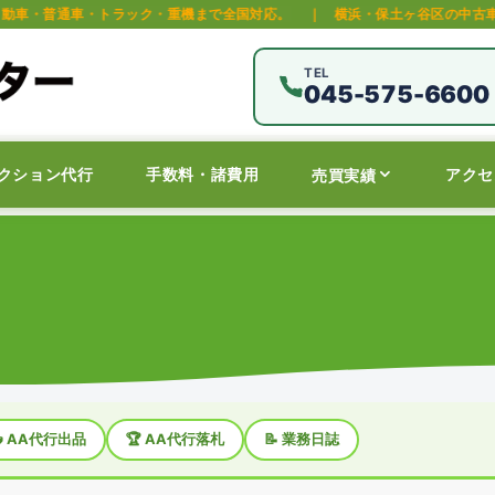
ク・重機まで全国対応。
｜
横浜・保土ヶ谷区の中古車オークション代行・販
TEL
045-575-6600
クション代行
手数料・諸費用
アクセ
売買実績
 AA代行出品
🏆 AA代行落札
📝 業務日誌