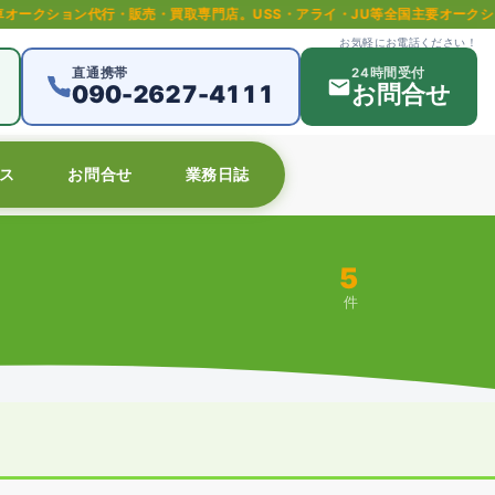
売・買取専門店。USS・アライ・JU等全国主要オークション対応。中古車を安
お気軽にお電話ください！
直通携帯
24時間受付
090-2627-4111
お問合せ
ス
お問合せ
業務日誌
5
件