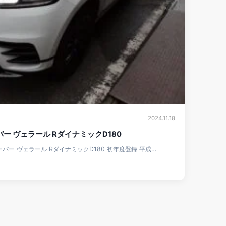
2024.11.18
ー ヴェラール RダイナミックD180
ローバー ヴェラール RダイナミックD180 初年度登録 平成…