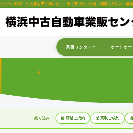
を安く買いたい・高く売りたい方はご相談ください。軽自動車・普通車・トラッ
オートオー
業販センター
📋
🏪 店舗ご成約
💰 買取ご成約

絞り込み：