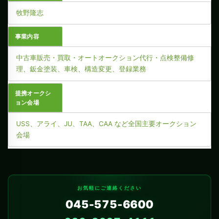
牧野隆志
事業内容
中古車販売・買取・オートオークション代行・点検整備修
理、鈑金塗装、車検、構造変更、登録業務
提携オークシ
ョン会場
USS、アライ、JU、TAA、CAA など全国主要オークション
会場
お気軽にご連絡ください
045-575-6600