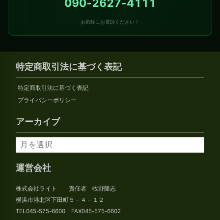
090-2627-4111
お気軽にお電話ください！
特定商取引法に基づく表記
特定商取引法に基づく表記
プライバシーポリシー
アーカイブ
ア
ー
カ
運営会社
イ
株式会社ライト 責任者 牧野隆志
ブ
横浜市港北区下田町５－４－１２
TEL045-575-6600 FAX045-575-6602