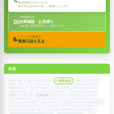
📞
受付時間 10:00〜19:00
多忙時は必ず折り返しご連絡いたします
24時間受付
✉️
在庫確認・お見積り
お返事は営業時間内にご連絡します
スタッフが更新中
📝
業務日誌を見る
装備
5F
6F
AT
エアバッグ
エアコン
オートエアコン
✓
Wエアコン
リアヒーター
パワステ
パワーウインドウ
集中ドアロック
電動格納ドアミラー
プライバシーガラス
ライトレベライザー
サンルーフ
トランクイージークローザー
ドアイージークローザー
スライドドアイージークローザー