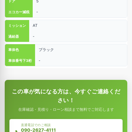
5
ドア
-
エコカー減税
AT
ミッション
-
過給器
ブラック
車体色
-
車体番号下3桁
この車が気になる方は、今すぐご連絡くだ
さい！
在庫確認・見積り・ローン相談まで無料でご対応します
直通電話でのご相談
090-2627-4111