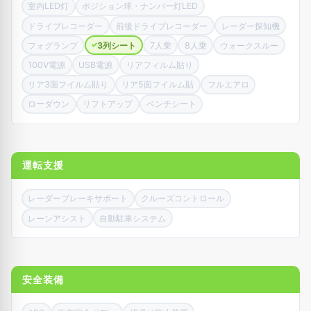
室内LED灯
ポジション球・ナンバー灯LED
ドライブレコーダー
前後ドライブレコーダー
レーダー探知機
フォグランプ
3列シート
7人乗
8人乗
ウォークスルー
✓
100V電源
USB電源
リアフィルム貼り
リア3面フイルム貼り
リア5面フイルム貼
フルエアロ
ローダウン
リフトアップ
ベンチシート
運転支援
レーダーブレーキサポート
クルーズコントロール
レーンアシスト
自動駐車システム
安全装備