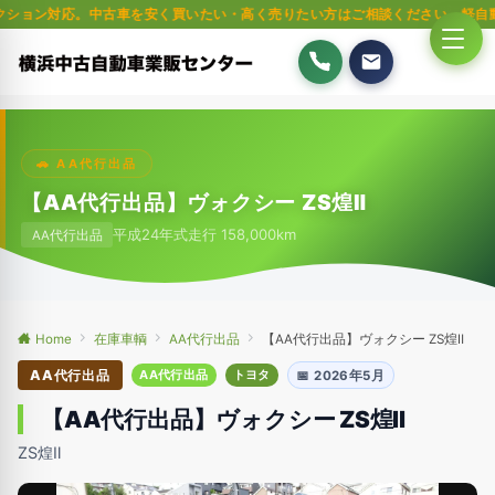
対応。中古車を安く買いたい・高く売りたい方はご相談ください。軽自動車・普通
🚗 AA代行出品
【AA代行出品】ヴォクシー ZS煌Ⅱ
平成24年式
走行 158,000km
AA代行出品
Home
在庫車輌
AA代行出品
【AA代行出品】ヴォクシー ZS煌Ⅱ
AA代行出品
AA代行出品
トヨタ
📅 2026年5月
【AA代行出品】ヴォクシー ZS煌Ⅱ
ZS煌Ⅱ