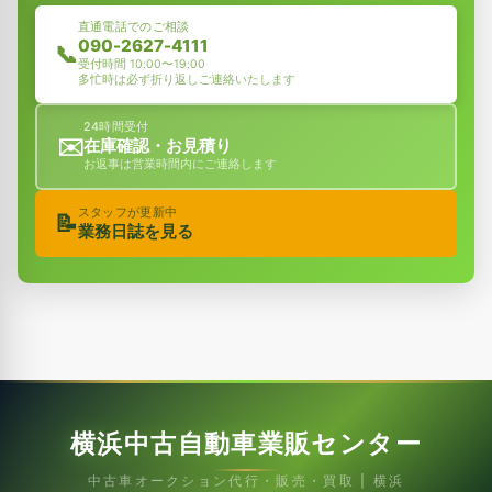
直通電話でのご相談
090-2627-4111
📞
受付時間 10:00〜19:00
多忙時は必ず折り返しご連絡いたします
24時間受付
✉️
在庫確認・お見積り
お返事は営業時間内にご連絡します
スタッフが更新中
📝
業務日誌を見る
横浜中古自動車業販センター
中古車オークション代行・販売・買取 | 横浜