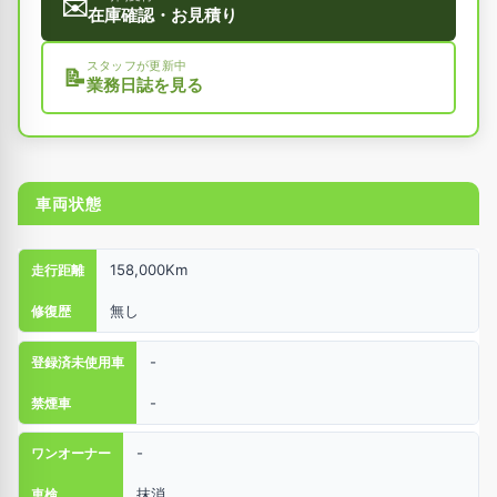
✉️
在庫確認・お見積り
スタッフが更新中
📝
業務日誌を見る
車両状態
158,000Km
走行距離
無し
修復歴
-
登録済未使用車
-
禁煙車
-
ワンオーナー
抹消
車検