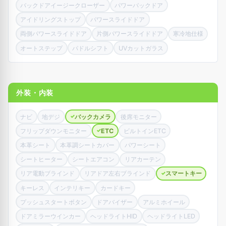
バックドアイージークローザー
パワーバックドア
アイドリングストップ
パワースライドドア
両側パワースライドドア
片側パワースライドドア
寒冷地仕様
オートステップ
パドルシフト
UVカットガラス
外装・内装
ナビ
地デジ
バックカメラ
後席モニター
✓
フリップダウンモニター
ETC
ビルトインETC
✓
本革シート
本革調シートカバー
パワーシート
シートヒーター
シートエアコン
リアカーテン
リア電動ブラインド
リアドア左右ブラインド
スマートキー
✓
キーレス
インテリキー
カードキー
プッシュスタートボタン
ドアバイザー
アルミホイール
ドアミラーウインカー
ヘッドライトHID
ヘッドライトLED