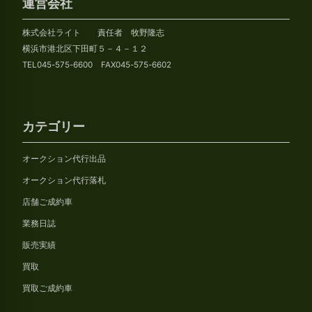
カ
運営会社
イ
株式会社ライト 責任者 牧野隆志
ブ
横浜市港北区下田町５－４－１２
TEL045-575-6600 FAX045-575-6602
カテゴリー
オークション代行出品
オークション代行落札
店舗ご成約車
業務日誌
販売実績
買取
買取ご成約車