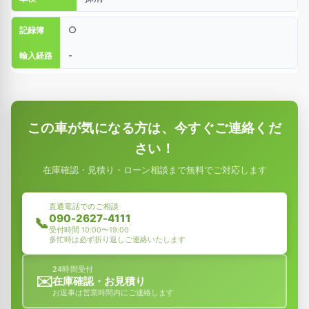
○
記録簿
-
輸入経路
この車が気になる方は、今すぐご連絡くだ
さい！
在庫確認・見積り・ローン相談まで無料でご対応します
直通電話でのご相談
090-2627-4111
📞
受付時間 10:00〜19:00
多忙時は必ず折り返しご連絡いたします
24時間受付
✉️
在庫確認・お見積り
お返事は営業時間内にご連絡します