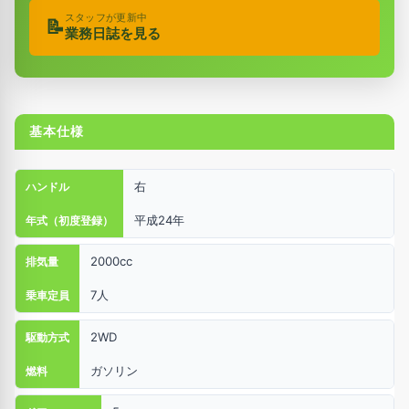
スタッフが更新中
📝
業務日誌を見る
基本仕様
右
ハンドル
平成24年
年式（初度登録）
2000cc
排気量
7人
乗車定員
2WD
駆動方式
ガソリン
燃料