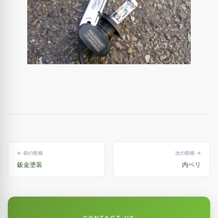
← 前の投稿
次の投稿 →
鈑金塗装
内ベリ