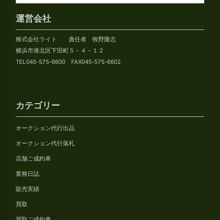
ー
カ
運営会社
イ
株式会社ライト 責任者 牧野隆志
ブ
横浜市港北区下田町５－４－１２
TEL045-575-6600 FAX045-575-6602
カテゴリー
オークション代行出品
オークション代行落札
店舗ご成約車
業務日誌
販売実績
買取
買取ご成約車