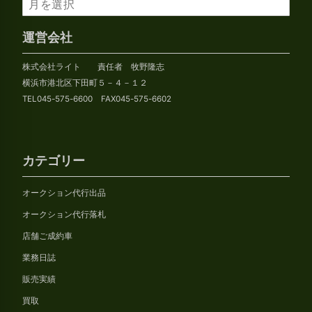
ア
ー
カ
運営会社
イ
株式会社ライト 責任者 牧野隆志
ブ
横浜市港北区下田町５－４－１２
TEL045-575-6600 FAX045-575-6602
カテゴリー
オークション代行出品
オークション代行落札
店舗ご成約車
業務日誌
販売実績
買取