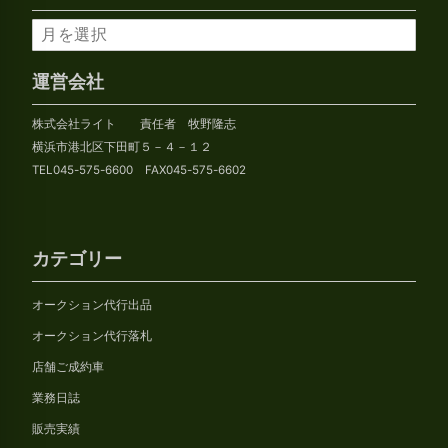
ア
ー
カ
運営会社
イ
株式会社ライト 責任者 牧野隆志
ブ
横浜市港北区下田町５－４－１２
TEL045-575-6600 FAX045-575-6602
カテゴリー
オークション代行出品
オークション代行落札
店舗ご成約車
業務日誌
販売実績