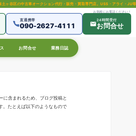
ークション代行・販売・買取専門店。USS・アライ・JU等全国主要オークショ
お気軽にお電話ください！
直通携帯
24時間受付
090-2627-4111
お問合せ
ス
お問合せ
業務日誌
ューに含まれるため、ブログ投稿と
す。たとえば以下のようなもので