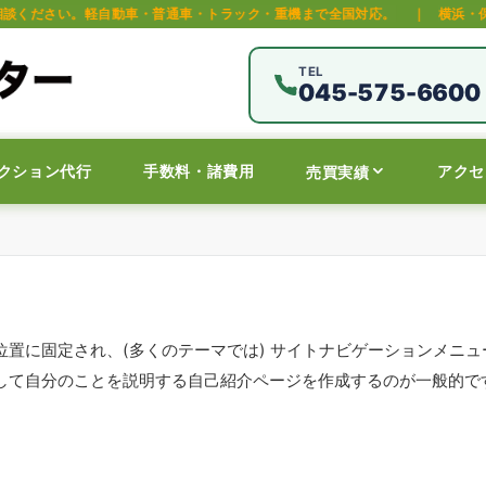
車・普通車・トラック・重機まで全国対応。
｜
横浜・保土ヶ谷区の中古車オ
TEL
045-575-6600
クション代行
手数料・諸費用
アクセ
売買実績
位置に固定され、(多くのテーマでは) サイトナビゲーションメニ
して自分のことを説明する自己紹介ページを作成するのが一般的で