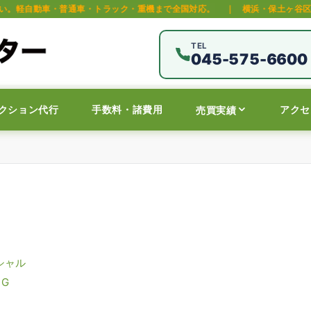
通車・トラック・重機まで全国対応。
｜
横浜・保土ヶ谷区の中古車オークシ
TEL
045-575-6600
クション代行
手数料・諸費用
アクセ
売買実績
シャル
G