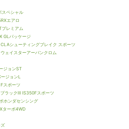
ボスペシャル
5RXエアロ
 Tプレミアム
X GLパッケージ
 CLAシューティングブレイク スポーツ
イウェイスターアーバンクロム
ージョンST
バージョンL
0 Fスポーツ
ブラックⅢ IS350Fスポーツ
ターボホンダセンシング
Xターボ4WD
ーズ