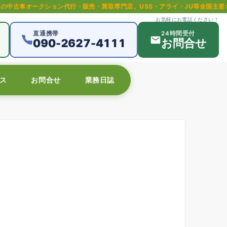
ョン代行・販売・買取専門店。USS・アライ・JU等全国主要オークション対
お気軽にお電話ください！
直通携帯
24時間受付
090-2627-4111
お問合せ
ス
お問合せ
業務日誌