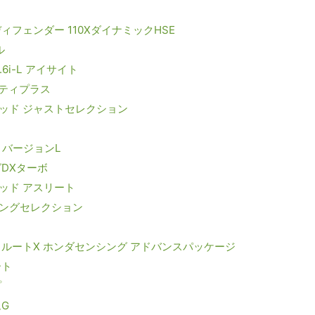
ィフェンダー 110XダイナミックHSE
ル
6i-L アイサイト
フティプラス
ッド ジャストセレクション
h バージョンL
DXターボ
ッド アスリート
リングセレクション
ソルートX ホンダセンシング アドバンスパッケージ
ート
プ
G