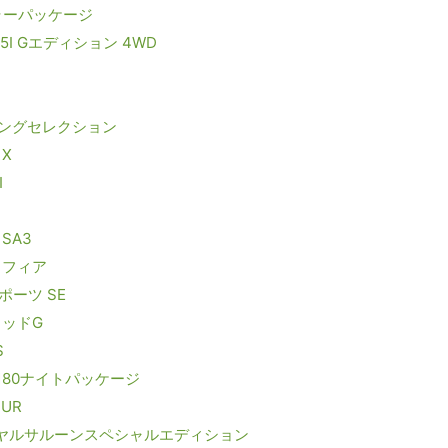
ラーパッケージ
I Gエディション 4WD
リングセレクション
X
Ⅲ
SA3
イフィア
ーツ SE
リッドG
S
180ナイトパッケージ
UR
ロイヤルサルーンスペシャルエディション