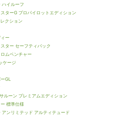
 ハイルーフ
イスターG プロパイロットエディション
セレクション
ディー
イスター セーフティパック
クロムベンチャー
パッケージ
ーGL
ツ
サルーン プレミアムエディション
ー 標準仕様
ー アンリミテッド アルティテュード