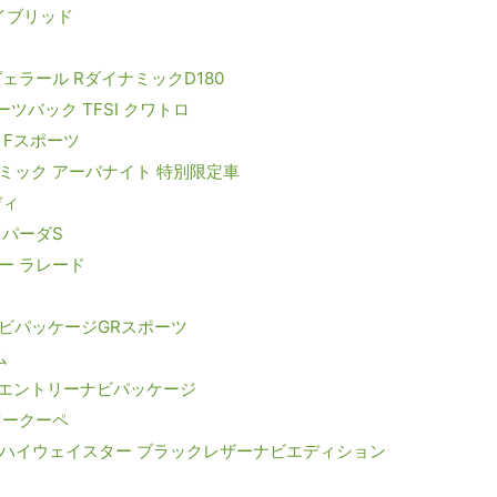
ハイブリッド
ェラール RダイナミックD180
ーツバック TFSI クワトロ
 Fスポーツ
ミック アーバナイト 特別限定車
ディ
スパーダS
ー ラレード
ナビパッケージGRスポーツ
ム
トエントリーナビパッケージ
ツークーペ
50ハイウェイスター ブラックレザーナビエディション